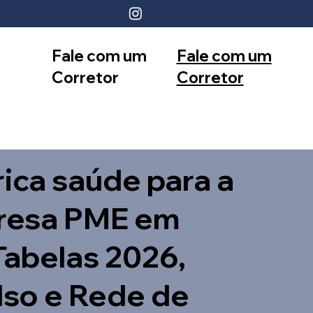
Fale com um
Fale com um
Corretor
Corretor
12 99740-
11 99553-
6958
7374
ica saúde para a
resa PME em
Tabelas 2026,
so e Rede de