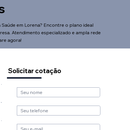
s
 Saúde em Lorena? Encontre o plano ideal
presa. Atendimento especializado e ampla rede
are agora!
Solicitar cotação