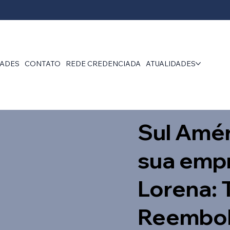
DADES
CONTATO
REDE CREDENCIADA
ATUALIDADES
Sul Amér
sua emp
Lorena: 
Reembol