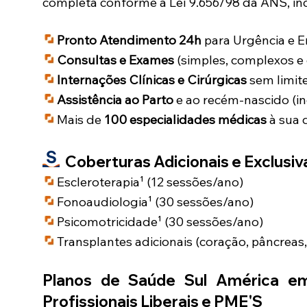
completa conforme a Lei 9.656/98 da ANS, inc
Pronto Atendimento 24h
para Urgência e 
Consultas e Exames
(simples, complexos e 
Internações Clínicas e Cirúrgicas
sem limite
Assistência ao Parto
e ao recém-nascido (in
Mais de
100 especialidades médicas
à sua 
Coberturas Adicionais e Exclusiva
Escleroterapia¹ (12 sessões/ano)
Fonoaudiologia¹ (30 sessões/ano)
Psicomotricidade¹ (30 sessões/ano)
Transplantes adicionais (coração, pâncreas,
Planos de Saúde Sul América 
Profissionais Liberais e PME'S