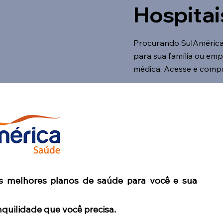
Hospitai
Procurando SulAmérica
para sua família ou em
médica. Acesse e comp
s melhores planos de saúde para você e sua
nquilidade que você precisa.