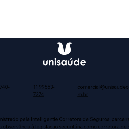
740-
11 99553-
comercial@unisaudeon
7374
m.br
inistrado pela Intelligentie Corretora de Seguros ,parcei
 observância à legislação securitária como corretora de