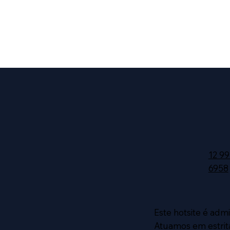
12 99
6958
Este hotsite é adm
Atuamos em estrita