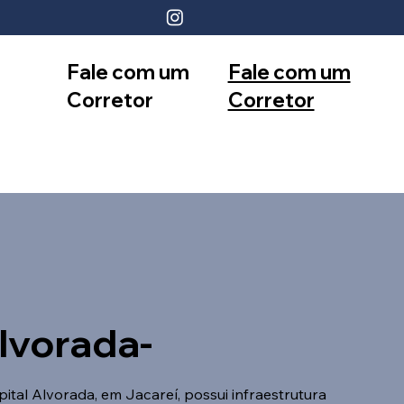
Fale com um
Fale com um
Corretor
Corretor
12 99740-
11 99553-
6958
7374
lvorada-
ital Alvorada, em Jacareí, possui infraestrutura