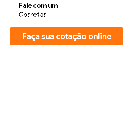
Fale com um
Corretor
12 99740-6958
Faça sua cotação online