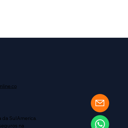
line.co
ra da SulAmerica.
 seguros na