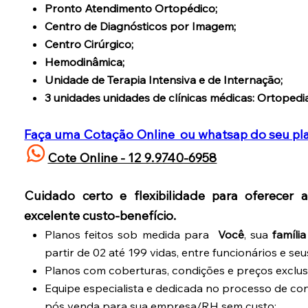
Pronto Atendimento Ortopédico;
Centro de Diagnósticos por Imagem;
Centro Cirúrgico;
Hemodinâmica;
Unidade de Terapia Intensiva e de Internação;
3 unidades unidades de clínicas médicas: Ortopedia,
Faça uma Cotação Online ou whatsap do seu plan
Cote Online - 12 9.9740-6958
Cuidado certo e flexibilidade para oferece
excelente custo-benefício.
Planos feitos sob medida para
Você
, sua
família
partir de 02 até 199 vidas, entre funcionários e s
Planos com coberturas, condições e preços exclus
Equipe especialista e dedicada no processo de co
pós venda para sua empresa/RH sem custo;