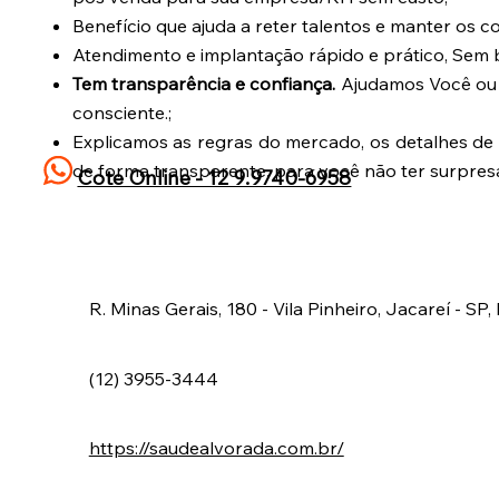
Benefício que ajuda a reter talentos e manter os 
Atendimento e implantação rápido e prático, Sem 
Tem transparência e confiança.
Ajudamos Você ou 
consciente.;
Explicamos as regras do mercado, os detalhes de 
de forma transparente, para você não ter surpres
Cote Online - 12 9.9740-6958
R. Minas Gerais, 180 - Vila Pinheiro, Jacareí - SP, 
(12) 3955-3444
https://saudealvorada.com.br/