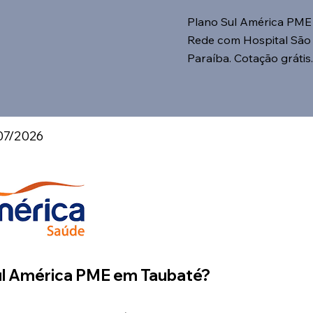
Plano Sul América PME 
Rede com Hospital São L
Paraíba. Cotação grátis
07/2026
Sul América PME em Taubaté?