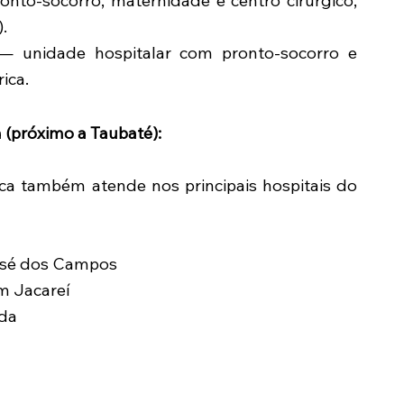
onto-socorro, maternidade e centro cirúrgico,
.
 — unidade hospitalar com pronto-socorro e
ica.
a (próximo a Taubaté):
ca também atende nos principais hospitais do
José dos Campos
m Jacareí
ida