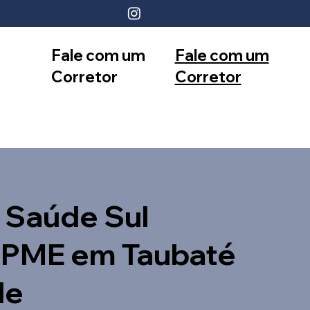
Fale com um
Fale com um
Corretor
Corretor
12 99740-
11 99553-
6958
7374
 Saúde Sul
 PME em Taubaté
de