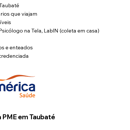
 Taubaté
rios que viajam
íveis
icólogo na Tela, LabIN (coleta em casa)
os e enteados
credenciada
ca PME em Taubaté