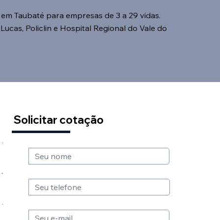
em Taubaté para empresas de 3 a 29 vidas.
ucas, Policlin e Hospital Regional do Vale do
.
Solicitar cotação