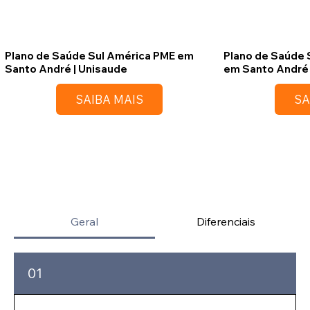
Plano de Saúde Sul América PME em
Plano de Saúde 
Santo André | Unisaude
em Santo André 
SAIBA MAIS
SA
Geral
Diferenciais
01