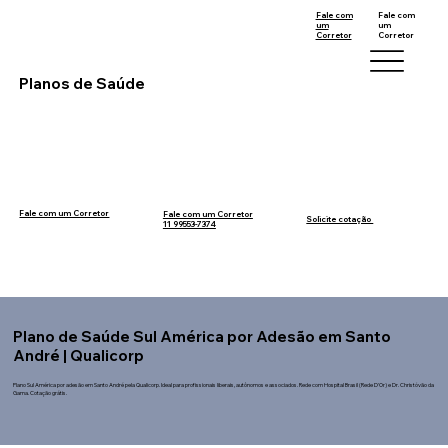
Fale com
Fale com
um
um
Corretor
Corretor
11 99553-7374
12 99740-6958
Planos de Saúde
Fale com um Corretor
Fale com um Corretor
12 99740-6958
Solicite cotação
11 99553-7374
Plano de Saúde Sul América por Adesão em Santo
André | Qualicorp
Plano Sul América por adesão em Santo André pela Qualicorp. Ideal para profissionais liberais, autônomos e associados. Rede com Hospital Brasil (Rede D'Or) e Dr. Christóvão da
Gama. Cotação grátis.