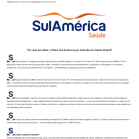
Publicado em 12/07/2026 | Atualizado em 13/07/2026
Por que escolher o Plano Sul América por Adesão em Santo André?
Santo André é o segundo município mais populoso do ABC Paulista, com mais de 780 mil e 118.998 empresas ativas (IBGE 2025)—
liderando o saldo de abertura de empresas no ABC. A cidade é um polo para profissionais liberais, engenheiros, advogados, contadores,
arquitetos, corretores, profissionais de TI e da saúde — perfil ideal para o plano por adesão via Qualicorp.
Segundo dados do IBGE, Santo André encerrou 2025 com 118.998 empresas ativas, liderando o saldo de abertura de empresas no
ABC — um reflexo de um mercado aquecido onde engenheiros, advogados, contadores, arquitetos, corretores, profissionais de TI e da saúde
representam uma parcela significativa da força de trabalho.
Para esse público, que não tem acesso a planos empresariais tradicionais, o plano coletivo por adesão é a alternativa mais inteligente.
Administrado pela Qualicorp — maior administradora de planos de saúde coletivos do Brasil — e operado pela Sul América Seguros, empresa com
mais de 120 anos de história e mais de 7 milhões de clientes, o plano por adesão oferece a mesma rede credenciada dos planos empresariais com
mensalidades mais acessíveis.
O setor de saúde suplementar brasileiro já ultrapassa 52 milhões de beneficiários segundo a ANS, e os planos coletivos representam a
maior parte das novas contratações — uma tendência que chega forte ao ABC Paulista.
O que é o plano por adesão?
É uma modalidade de contratação em que você, como pessoa física vinculada a uma entidade de classe, sindicato, conselho profissional (como