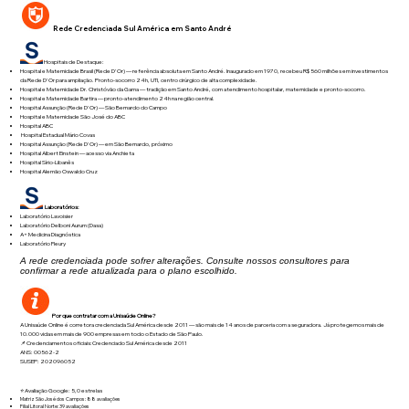
Rede Credenciada Sul América em Santo André
Hospitais de Destaque:
Hospital e Maternidade Brasil (Rede D'Or) — referência absoluta em Santo André. Inaugurado em 1970, recebeu R$ 560 milhões em investimentos
da Rede D'Or para ampliação. Pronto-socorro 24h, UTI, centro cirúrgico de alta complexidade.
Hospital e Maternidade Dr. Christóvão da Gama — tradição em Santo André, com atendimento hospitalar, maternidade e pronto-socorro.
Hospital e Maternidade Bartira — pronto-atendimento 24h na região central.
Hospital Assunção (Rede D'Or) — São Bernardo do Campo
Hospital e Maternidade São José do ABC
Hospital ABC
Hospital Estadual Mário Covas
Hospital Assunção (Rede D'Or) — em São Bernardo, próximo
Hospital Albert Einstein — acesso via Anchieta
Hospital Sírio-Libanês
Hospital Alemão Oswaldo Cruz
Laboratórios:
Laboratório Lavoisier
Laboratório Delboni Aurum (Dasa)
A+ Medicina Diagnóstica
Laboratório Fleury
A rede credenciada pode sofrer alterações. Consulte nossos consultores para
confirmar a rede atualizada para o plano escolhido.
Por que contratar com a Unisaúde Online?
A Unisaúde Online é corretora credenciada Sul América desde 2011 — são mais de 14 anos de parceria com a seguradora. Já protegemos mais de
10.000 vidas em mais de 900 empresas em todo o Estado de São Paulo.
📌 Credenciamentos oficiais:Credenciado Sul América desde 2011
ANS: 00562-2
SUSEP: 202096052
⭐ Avaliação Google: 5,0 estrelas
Matriz São José dos Campos: 88 avaliações
Filial Litoral Norte: 39 avaliações