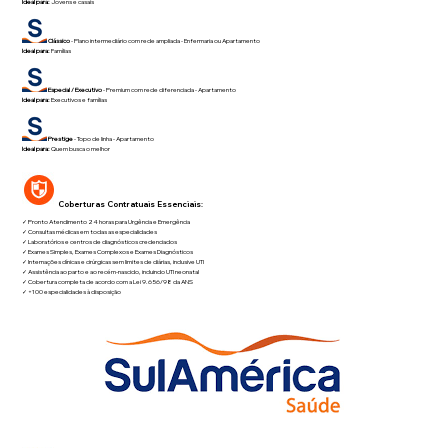
Ideal para:
Jovens e casais
Clássico
- Plano intermediário com rede ampliada - Enfermaria ou Apartamento
Ideal para:
Famílias
Especial / Executivo
- Premium com rede diferenciada - Apartamento
Ideal para:
Executivos e famílias
Prestige
- Topo de linha - Apartamento
Ideal para:
Quem busca o melhor
Coberturas Contratuais Essenciais:
✓ Pronto Atendimento 24 horas para Urgência e Emergência
✓ Consultas médicas em todas as especialidades
✓ Laboratórios e centros de diagnósticos credenciados
✓ Exames Simples, Exames Complexos e Exames Diagnósticos
✓ Internações clínicas e cirúrgicas sem limites de diárias, inclusive UTI
✓ Assistência ao parto e ao recém-nascido, incluindo UTI neonatal
✓ Cobertura completa de acordo com a Lei 9.656/98 da ANS
✓ +100 especialidades à disposição