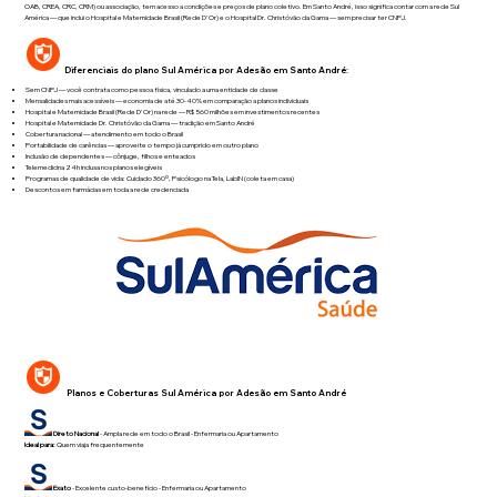
OAB, CREA, CRC, CRM) ou associação, tem acesso a condições e preços de plano coletivo. Em Santo André, isso significa contar com a rede Sul
América — que inclui o Hospital e Maternidade Brasil (Rede D'Or) e o Hospital Dr. Christóvão da Gama — sem precisar ter CNPJ.
Diferenciais do plano Sul América por Adesão em Santo André:
Sem CNPJ — você contrata como pessoa física, vinculado a uma entidade de classe
Mensalidades mais acessíveis — economia de até 30-40% em comparação a planos individuais
Hospital e Maternidade Brasil (Rede D'Or) na rede — R$ 560 milhões em investimentos recentes
Hospital e Maternidade Dr. Christóvão da Gama — tradição em Santo André
Cobertura nacional — atendimento em todo o Brasil
Portabilidade de carências — aproveite o tempo já cumprido em outro plano
Inclusão de dependentes — cônjuge, filhos e enteados
Telemedicina 24h inclusa nos planos elegíveis
Programas de qualidade de vida: Cuidado 360º, Psicólogo na Tela, LabIN (coleta em casa)
Descontos em farmácias em toda a rede credenciada
Planos e Coberturas Sul América por Adesão em Santo André
Direto Nacional
- Ampla rede em todo o Brasil - Enfermaria ou Apartamento
Ideal para:
Quem viaja frequentemente
Exato
- Excelente custo-benefício - Enfermaria ou Apartamento