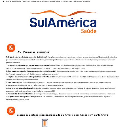
Mais de 900 empresas confiam na Unisaúde Online para cuidar da saúde dos seus colaboradores. Você pode ser a próxima.
FAQ - Perguntas Frequentes
1. O que é o plano coletivo por adesão da Qualicorp?
É um plano de saúde contratado por meio de uma administradora (Qualicorp), destinado a
pessoas físicas associadas a entidades de classe, conselhos profissionais ou associações. Você obtém condições de plano empresarial sem
precisar de CNPJ.
2. Preciso ter empresa para contratar em Santo André?
Não. O plano por adesão é contratado como pessoa física. Você só precisa estar
vinculado a uma entidade de classe conveniada à Qualicorp, como OAB, CREA, CRC, CRM, entre outras.
3. Qual o valor do plano Sul América por adesão em Santo André?
Os valores variam conforme a faixa etária, o plano escolhido e a acomodação
(enfermaria ou apartamento). Solicite uma cotação personalizada.
4. O plano Sul América cobre o Hospital Brasil em Santo André?
Sim. O Hospital e Maternidade Brasil (Rede D'Or) está na rede credenciada da Sul
América para diversos planos por adesão.
5. Tem carência?
Sim, conforme as regras da ANS: 24 horas para urgência/emergência, 30 dias para exames complexos e 180 dias para
internações. É possível aproveitar carências já cumpridas via portabilidade.
6. Como funciona a portabilidade?
Se você já possui um plano de saúde e deseja migrar para a Sul América pela Qualicorp, pode aproveitar os
prazos de carência já cumpridos, respeitadas as regras da ANS.
7. Posso incluir dependentes?
Sim. O plano permite incluir cônjuge, filhos e enteados como dependentes, nas mesmas condições do titular.
8. O plano cobre emergência em viagem?
Sim. Os planos Sul América possuem abrangência nacional, garantindo cobertura de urgência e
emergência em todo o Brasil.
Solicite sua cotação personalizada do Sul América por Adesão em Santo André