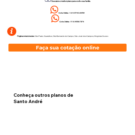
Descubra o melhor plano para você e sua família.
Cote Online - 12 9.9740-6958
Cote Online - 11 9.9553-7374
Páginas relacionadas:
São Paulo
;
Guarulhos
;
São Bernardo do Campo
;
São José dos Campos
;
Mogi das Cruzes
Faça sua cotação online
Conheça outros planos de
Santo André