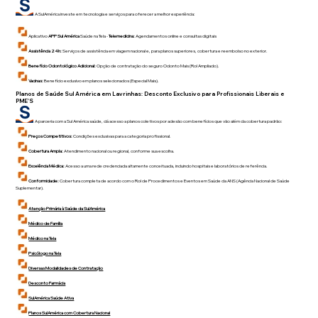
A SulAmérica investe em tecnologia e serviços para oferecer a melhor experiência:
Aplicativo
APP Sul América
Saúde na Tela -
Telemedicina:
Agendamentos online e consultas digitais
Assistência 24h:
Serviços de assistência em viagem nacional e, para planos superiores, cobertura e reembolso no exterior.
Benefício Odontológico Adicional:
Opção de contratação do seguro Odonto Mais (Rol Ampliado).
Vacinas:
Benefício exclusivo em planos selecionados (Especial Mais).
Planos de Saúde Sul América em
Lavrinhas
: Desconto Exclusivo para Profissionais Liberais e
PME'S
A parceria com a Sul América saúde, dá acesso a planos coletivos por adesão com benefícios que vão além da cobertura padrão:
Preços Competitivos:
Condições exclusivas para a categoria profissional.
Cobertura Ampla:
Atendimento nacional ou regional, conforme sua escolha.
Excelência Médica:
Acesso a uma rede credenciada altamente conceituada, incluindo hospitais e laboratórios de referência.
Conformidade:
Cobertura completa de acordo com o Rol de Procedimentos e Eventos em Saúde da ANS (Agência Nacional de Saúde
Suplementar).
Atenção Primária à Saúde da SulAmérica
Médico de Família
Médico na Tela
Psicólogo na Tela
Diversas Modalidades de Contratação
Desconto Farmácia
SulAmérica Saúde Ativa
Planos SulAmérica com Cobertura Nacional