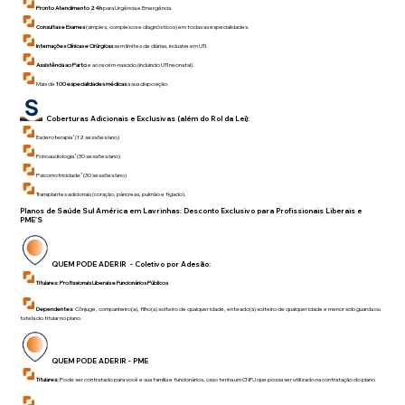
Pronto Atendimento 24h
para Urgência e Emergência.
Consultas e Exames
(simples, complexos e diagnósticos) em todas as especialidades.
Internações Clínicas e Cirúrgicas
sem limites de diárias, inclusive em UTI.
Assistência ao Parto
e ao recém-nascido (incluindo UTI neonatal).
Mais de
100 especialidades médicas
à sua disposição.
Coberturas Adicionais e Exclusivas (além do Rol da Lei):
Escleroterapia¹ (12 sessões/ano)
Fonoaudiologia¹ (30 sessões/ano)
Psicomotricidade¹ (30 sessões/ano)
Transplantes adicionais (coração, pâncreas, pulmão e fígado).
Planos de Saúde Sul América em
Lavrinhas
: Desconto Exclusivo para Profissionais Liberais e
PME'S
QUEM PODE ADERIR - Coletivo por Adesão:
Titulares:
Profissionais Liberais e Funcionários Públicos
Dependentes
: Cônjuge, companheiro(a), filho(a) solteiro de qualquer idade, enteado(a) solteiro de qualquer idade e menor sob guarda ou
tutela do titular no plano.
QUEM PODE ADERIR - PME
Titulares:
Pode ser contratado para você e sua família e funcionários, caso tenha um CNPJ que possa ser utilizado na contratação do plano