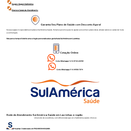
Seguro Viagem SulAmérica
Diversos Canais de Atendimento
Garanta Seu Plano de Saúde com Desconto Agora!
Nossa equipe é especialista em planos Sul América Saúde. Estamos prontos para te ajudar a encontrar o plano ideal, simular valores e cuidar de toda
a contratação.
Não perca tempo! Solicite uma cotação personalizada e gratuitada Sul América em Lavrinhas.
Cotação Online:
Cote Whatsapp 12 9.9740-6958
Cote Whatsapp 11 9.9553-7374
Rede de Atendimento Sul América Saúde em Lavrinhas e região
Uma rede de excelência, com diferenciais que só o SulAmérica saúde oferece:
Hospitais Credenciados em PINDAMONHANGABA