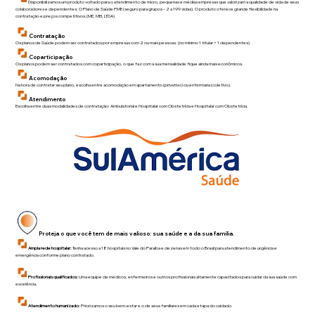
Disponibilizamos um produto voltado para o atendimento de micro, pequenas e médias empresas que valorizam a qualidade de vida de seus
colaboradores e dependentes: O Plano de Saúde PME (seguro para grupos – 2 a 199 vidas). O produto oferece grande flexibilidade na
contratação e preços competitivos.(ME, MEI, LTDA)
Contratação
Os planos de Saúde podem ser contratados por empresas com 2 ou mais pessoas. (no mínimo 1 titular + 1 dependentes)
Coparticipação
Os planos podem ser contratados com coparticipação, o que faz com a sua mensalidade fique ainda mais econômicos.
Acomodação
Na hora de contratar seu plano, escolha entre acomodação em apartamento (privativo) ou enfermaria (coletivo).
Atendimento
Escolha entre duas modalidades de contratação: Ambulatorial e Hospitalar com Obstetrícia e Hospitalar com Obstetrícia.
Proteja o que você tem de mais valioso: sua saúde e a da sua família.
Ampla rede hospitalar:
Tenha acesso a 18 hospitais no Vale do Paraíba e dezenas em todo o Brasil para atendimento de urgência e
emergência conforme plano contratado.
Profissionais qualificados:
Uma equipe de médicos, enfermeiros e outros profissionais altamente capacitados para cuidar da sua saúde com
excelência.
Atendimento humanizado:
Priorizamos o seu bem-estar e o de seus familiares em cada etapa do cuidado.