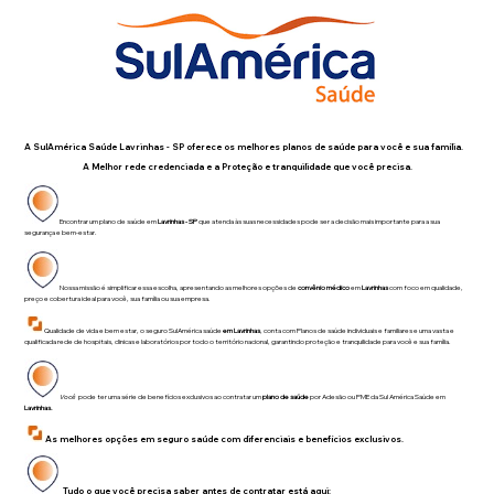
A SulAmérica Saúde Lavrinhas - SP oferece os melhores planos de saúde para você e sua família.
A Melhor rede credenciada e a Proteção e tranquilidade que você precisa.
Encontrar um plano de saúde em
Lavrinhas - SP
que atenda às suas necessidades pode ser a decisão mais importante para a sua
segurança e bem-estar.
Nossa missão é simplificar essa escolha, apresentando as melhores opções de
convênio médico
em
Lavrinhas
com foco em qualidade,
preço e cobertura ideal para você, sua família ou sua empresa.
Qualidade de vida e bem estar, o seguro SulAmérica saúde
em Lavrinhas
, conta com Planos de saúde individuais e familiares e uma vasta e
qualificada rede de hospitais, clinicas e laboratórios por todo o território nacional, garantindo proteção e tranquilidade para você e sua família.
Você
pode ter uma série de benefícios exclusivos ao contratar um
plano de saúde
por Adesão ou PME da Sul América Saúde em
Lavrinhas.
As melhores opções em seguro saúde com diferenciais e benefícios exclusivos.
Tudo o que você precisa saber antes de contratar está aqui: