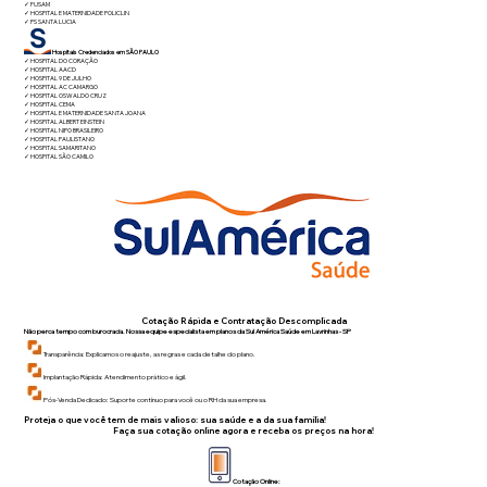
✓
FUSAM
✓
HOSPITAL E MATERNIDADE POLICLIN
✓
PS SANTA LUCIA
Hospitais Credenciados em SÃO PAULO
✓
HOSPITAL DO CORAÇÃO
✓
HOSPITAL AACD
✓
HOSPITAL 9 DE JULHO
✓
HOSPITAL AC CAMARGO
✓
HOSPITAL OSWALDO CRUZ
✓
HOSPITAL CEMA
✓
HOSPITAL E MATERNIDADE SANTA JOANA
✓
HOSPITAL ALBERT EINSTEIN
✓
HOSPITAL NIPO BRASILEIRO
✓
HOSPITAL PAULISTANO
✓
HOSPITAL SAMARITANO
✓
HOSPITAL SÃO CAMILO
Cotação Rápida e Contratação Descomplicada
Não perca tempo com burocracia. Nossa equipe especialista em planos da Sul América Saúde em Lavrinhas - SP
Transparência: Explicamos o reajuste, as regras e cada detalhe do plano.
Implantação Rápida: Atendimento prático e ágil.
Pós-Venda Dedicado: Suporte contínuo para você ou o RH da sua empresa.
Proteja o que você tem de mais valioso: sua saúde e a da sua família!
Faça sua cotação online agora e receba os preços na hora!
Cotação Online: