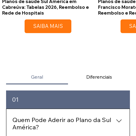
Planos de saúde Sul América em
Planos de saúde
Cabreúva: Tabelas 2026, Reembolso e
Francisco Morat
Rede de Hospitais
Reembolso e Red
SAIBA MAIS
SA
Geral
Diferenciais
01
Quem Pode Aderir ao Plano da Sul
América?