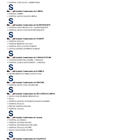
✓
HOSPITAL 10 DE JULHO - UNIMED PINDA
Hospitais Credenciados em LORENA
✓
HOSPITAL UNIMED
✓
HOSPITAL SANTA CASA DE LORENA
Hospitais Credenciados em GUARATINGUETÁ
✓
HOSPITAL E MAT FREI GALVAO – GUARATINGUETÁ
✓
HOSPITAL SANTA CASA DE GUARATINGUETÁ
Hospitais Credenciados em TAUBATÉ
✓
HOSPITAL POLICLIN
✓
HOSPITAL REGIONAL DO VALE
✓ HOSPITAL SÃO LUCAS DE TAUBATÉ
✓ LITOTAU CENTRO LITOTRIPSIA TAUBATÉ
Hospitais Credenciados em CARAGUATATUBA
✓
CASA DE SAUDE STELLA MARIS – CARAGUA
✓
HOSPITAL CLINICA SANTA MARTA – CARAGUA
Hospitais Credenciados em ILHABELA
✓ CENTRO MEDICOI ILHABELA SANTA CASA
Hospitais Credenciados em UBATUBA
✓
HOSPITAL SANTA CASA DE UBATUBA
Hospitais Credenciados em SÃO JOSÉ DOS CAMPOS
✓
SANTA CASA DE MISERICORDIA DE SJC
✓
PIO XII
✓
HOSPITAL INFANTIL ANTONINHO DA ROCHA MARMO
✓
HOSPITAL POLICLIN
✓
PRONTIL HOSPITAL INFANTIL
✓
HOSPITAL VIVALLE
Hospitais Credenciados em Jacareí:
✓
HOSPITAL ALVORADA
✓
HOSPITAL ANTONIO AFONSO
✓
HOSPITAL SÂO FRANCISCO DE ASSIS
✓
HOSPITAL POLICLIN JACAREÍ
✓
SANTA CASA SAÚDE JACAREÍ
Hospitais Credenciados em CAÇAPAVA