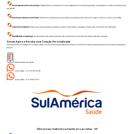
Tecnologia de ponta a seu serviço:
Diagnósticos e tratamentos com equipamentos de última geração, para garantir o melhor resultado para
sua saúde.
Estrutura moderna e confortável:
Ambientes acolhedores e acessíveis, pensados para oferecer o maior conforto a você e sua família.
Cobertura completa:
Plano com cobertura para consultas, exames, internações, cirurgias e muito mais, sem limites de utilização.
Tranquilidade e segurança:
As operadoras de saúde parceiras são referência no mercado de saúde regional e nacional.
Simule Agora e Receba uma Cotação Personalizada!
Preencha nosso formulário de cotação online e um de nossos especialistas entrará em contato em minutos para apresentar as melhores opções e
preços
Comprar plano de saúde
Cote Online - 12 9.9740-6958
Cote Online - 11 9.9553-7374
Diferenciais SulAmérica Saúde em
Lavrinhas - SP