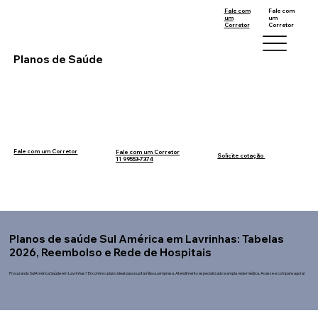
Fale com
Fale com
um
um
Corretor
Corretor
11 99553-7374
12 99740-6958
Planos de Saúde
Fale com um Corretor
Fale com um Corretor
12 99740-6958
Solicite cotação
11 99553-7374
Planos de saúde Sul América em Lavrinhas: Tabelas
2026, Reembolso e Rede de Hospitais
Procurando SulAmérica Saúde em Lavrinhas? Encontre o plano ideal para sua família ou empresa. Atendimento especializado e ampla rede médica. Acesse e compare agora!