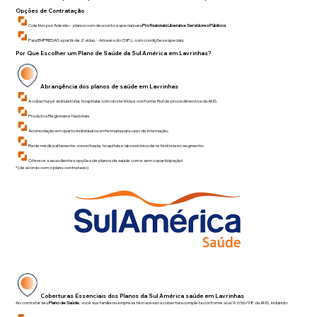
Opções de Contratação
Coletivo por Adesão - planos com desconto especial para
Profissionais Liberais e Servidores Públicos
.
Para EMPRESAS a partir de 2 vidas. - Através do CNPJ, com condições especiais.
Por Que Escolher um Plano de Saúde da Sul América em
Lavrinhas
?
Abrangência dos planos de saúde em
Lavrinhas
A cobertura é ambulatorial, hospitalar com obstetrícia e conforme Rol de procedimentos da ANS.
Produtos Regionais e Nacionais
Acomodação em quarto individual ou enfermaria para caso de internação,
Rede médica altamente conceituada, hospitais e laboratórios de referência no segmento
Oferece a seus clientes opções de planos de saúde com e sem coparticipação!
*(de acordo com o plano contratado)
Coberturas Essenciais dos Planos da Sul América saúde em
Lavrinhas
Ao contratar seu
Plano de Saúde
, você sua família ou empresa têm acesso à cobertura completa conforme a Lei 9.656/98 da ANS, incluindo: