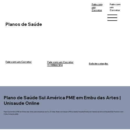
Fale com
Fale com
um
um
Corretor
Corretor
11 99553-7374
12 99740-6958
Planos de Saúde
Fale com um Corretor
Fale com um Corretor
12 99740-6958
Solicite cotação
11 99553-7374
Plano de Saúde Sul América PME em Embu das Artes |
Unisaude Online
Plano Sul América PME em Embu das Artes para empresas de 3 a 29 vidas. Rede com Grupo CPR na cidade, Hospital Family em Taboão da Serra e Hospital São Francisco em
Cotia. Cotação grátis.