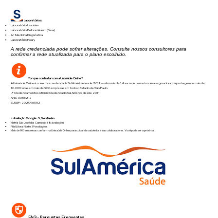
Laboratórios:
Laboratório Lavoisier
Laboratório Delboni Aurum (Dasa)
A+ Medicina Diagnóstica
Laboratório Fleury
A rede credenciada pode sofrer alterações. Consulte nossos consultores para
confirmar a rede atualizada para o plano escolhido.
Por que contratar com a Unisaúde Online?
A Unisaúde Online é corretora credenciada Sul América desde 2011 — são mais de 14 anos de parceria com a seguradora. Já protegemos mais de
10.000 vidas em mais de 900 empresas em todo o Estado de São Paulo.
📌 Credenciamentos oficiais:Credenciado Sul América desde 2011
ANS: 00562-2
SUSEP: 202096052
⭐
Avaliação Google: 5,0 estrelas
Matriz São José dos Campos: 88 avaliações
Filial Litoral Norte: 39 avaliações
Mais de 900 empresas confiam na Unisaúde Online para cuidar da saúde dos seus colaboradores. Você pode ser a próxima.
FAQ - Perguntas Frequentes