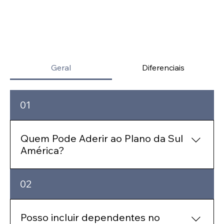
Geral
Diferenciais
01
Quem Pode Aderir ao Plano da Sul
América?
Individual ou Familiar - O contrato com a
02
SulAmérica saúde pode ser feita por qualquer
pessoa maior de 18 anos, assim sendo o titular
do plano pode incluir dependentes desde que
Posso incluir dependentes no