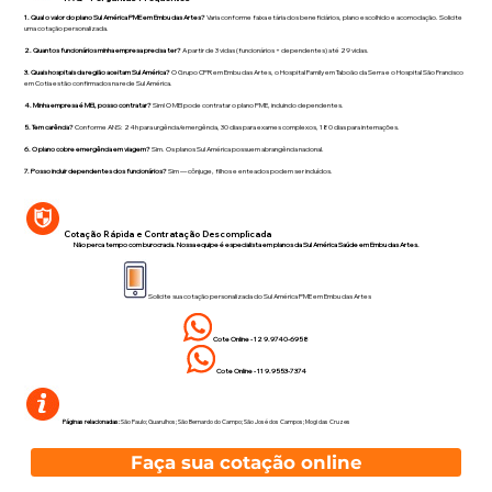
1. Qual o valor do plano Sul América PME em Embu das Artes?
Varia conforme faixa etária dos beneficiários, plano escolhido e acomodação. Solicite
uma cotação personalizada.
2. Quantos funcionários minha empresa precisa ter?
A partir de 3 vidas (funcionários + dependentes) até 29 vidas.
3. Quais hospitais da região aceitam Sul América?
O Grupo CPR em Embu das Artes, o Hospital Family em Taboão da Serra e o Hospital São Francisco
em Cotia estão confirmados na rede Sul América.
4. Minha empresa é MEI, posso contratar?
Sim! O MEI pode contratar o plano PME, incluindo dependentes.
5. Tem carência?
Conforme ANS: 24h para urgência/emergência, 30 dias para exames complexos, 180 dias para internações.
6. O plano cobre emergência em viagem?
Sim. Os planos Sul América possuem abrangência nacional.
7. Posso incluir dependentes dos funcionários?
Sim — cônjuge, filhos e enteados podem ser incluídos.
Cotação Rápida e Contratação Descomplicada
Não perca tempo com burocracia. Nossa equipe é especialista em planos da Sul América Saúde em Embu das Artes.
Solicite sua cotação personalizada do Sul América PME em Embu das Artes
Cote Online - 12 9.9740-6958
Cote Online - 11 9.9553-7374
Páginas relacionadas:
São Paulo
;
Guarulhos
;
São Bernardo do Campo
;
São José dos Campos
;
Mogi das Cruzes
Faça sua cotação online