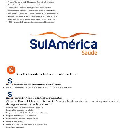
✓ Pronto Atendimento 24 horas para Urgência e Emergência
✓ Consultas médicas em todas as especialidades
✓ Laboratórios e centros de diagnósticos credenciados
✓ Exames Simples, Exames Complexos e Exames Diagnósticos
✓ Internações clínicas e cirúrgicas sem limites de diárias, inclusive UTI
✓ Assistência ao parto e ao recém-nascido, incluindo UTI neonatal
✓ Cobertura completa de acordo com a Lei 9.656/98 da ANS
✓ +100 especialidades à disposição dos seus colaboradores
Rede Credenciada Sul América em Embu das Artes
Hospital em Embu das Artes confirmado na rede Sul América:
Grupo CPR — unidade hospitalar em Embu das Artes, confirmada na rede Sul América.
Hospitais de referência na região (próximo a Embu das Artes):
Além do Grupo CPR em Embu, a Sul América também atende nos principais hospitais
da região — todos de fácil acesso:
Hospital Family — em Taboão da Serra (H/M/PS)
Hospital São Francisco — em Cotia
Hospital e Maternidade Sino Brasileiro — em Osasco
Hospital Cruzeiro do Sul — em Osasco
Hospital Albert Einstein — zona sul de SP
Hospital Sírio-Libanês
Hospital São Luiz (Rede D'Or) — unidades na capital
Hospital Santa Catarina