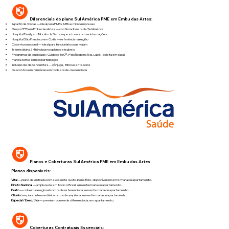
Diferenciais do plano Sul América PME em Embu das Artes:
A partir de 3 vidas — ideal para PMEs, MEIs e microempresas
Grupo CPR em Embu das Artes — confirmado na rede Sul América
Hospital Family em Taboão da Serra — pronto-socorro e internações
Hospital São Francisco em Cotia — referência na região
Cobertura nacional — ideal para funcionários que viajam
Telemedicina 24h inclusa nos planos elegíveis
Programas de qualidade: Cuidado 360º, Psicólogo na Tela, LabIN (coleta em casa)
Planos com e sem coparticipação
Inclusão de dependentes — cônjuge, filhos e enteados
Descontos em farmácias em toda a rede credenciada
Planos e Coberturas Sul América PME em Embu das Artes
Planos disponíveis:
Vital
— plano de entrada com excelente custo-benefício, disponível em enfermaria ou apartamento.
Direto Nacional
— ampla rede em todo o Brasil, em enfermaria ou apartamento.
Exato
— cobertura regional com rede referenciada, em enfermaria ou apartamento.
Clássico
— plano intermediário com rede ampliada, em enfermaria ou apartamento.
Especial / Executivo
— premium com rede diferenciada, em apartamento.
Coberturas Contratuais Essenciais: