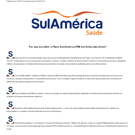
Publicado em 14/07/2026 | Atualizado em 14/07/2026
Por que escolher o Plano Sul América PME em Embu das Artes?
Embu das Artes é uma das cidades que mais crescem na Região Metropolitana de São Paulo, com mais de 280 mil habitantes (IBGE
2025). Conhecida por seu forte polo de artesanato e turismo, a cidade também se destaca pelo comércio e prestação de serviços, abrigando
milhares de pequenas e médias empresas que buscam plano de saúde empresarial de qualidade para seus colaboradores.
Com um PIB de R$ 17,3 bilhões e PIB per capita de R$ 69 mil, Embu das Artes abriga um polo crescente de empresas nos setores de
comércio, serviços e indústria leve. Nos primeiros meses de 2025, a cidade registrou mais de 2 mil novas empresas abertas, refletindo um
ambiente de negócios aquecido e promissor.
Para as milhares de PMEs da cidade, oferecer um plano de saúde empresarial de qualidade é um diferencial competitivo decisivo na
atração e retenção dos melhores talentos.
Segundo a ANS (Agência Nacional de Saúde Suplementar) , o setor de saúde suplementar brasileiro já ultrapassa 52 milhões de
beneficiários, e os planos coletivos lideram as novas contratações.
A Sul América Seguros, com mais de 120 anos de história e mais de 7 milhões de clientes, oferece o plano PME ideal para empresas de 3 a
29 vidas, com uma rede credenciada que inclui o Grupo CPR em Embu das Artes, o Hospital Family em Taboão da Serra e o Hospital São Francisco em
Cotia.