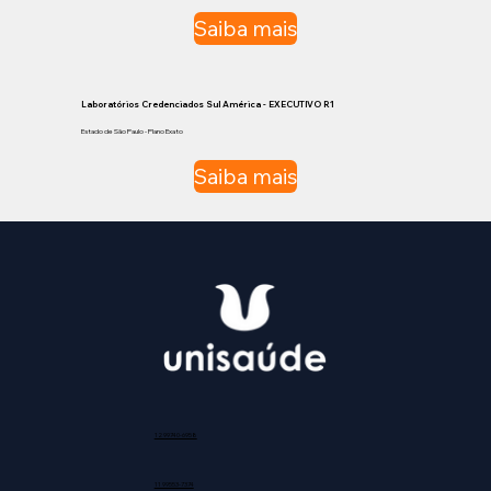
Saiba mais
Laboratórios Credenciados Sul América - EXECUTIVO R1
Estado de São Paulo - Plano Exato
Saiba mais
12 99740-6958
11 99553-7374