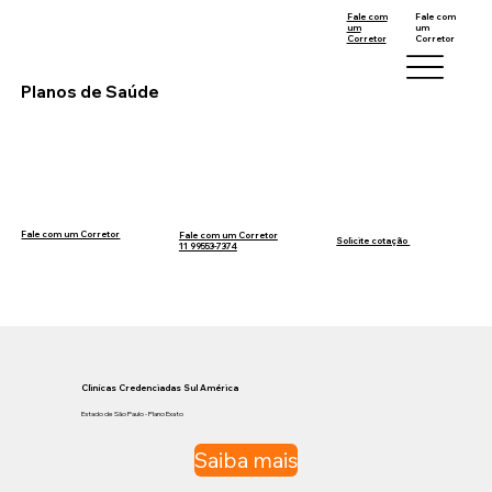
Fale com
Fale com
um
um
Corretor
Corretor
11 99553-7374
12 99740-6958
Planos de Saúde
Fale com um Corretor
Fale com um Corretor
12 99740-6958
Solicite cotação
11 99553-7374
Clinícas Credenciadas Sul América
Estado de São Paulo - Plano Exato
Saiba mais