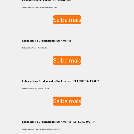
Estado de São Paulo - Plano EXECUTIVO R1
Saiba mais
Laboratórios Credenciados Sul América
Estado São Paulo - Plano Exato
Saiba mais
Laboratórios Credenciados Sul América - CLÁSSICO (+ EXATO)
Estado São Paulo - Plano CLÁSSICO
Saiba mais
Laboratórios Credenciados Sul América - ESPECIAL 100 – R1
Estado de São Paulo - Plano ESPECIAL 100 – R1