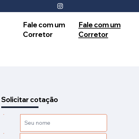
Fale com um
Fale com um
Corretor
Corretor
12 99740-
11 99553-
6958
7374
Solicitar cotação