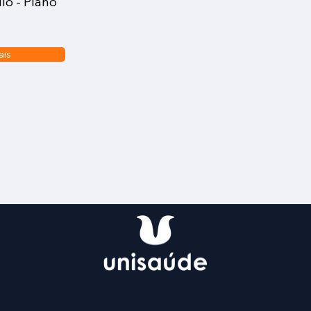
lo - Plano
ais