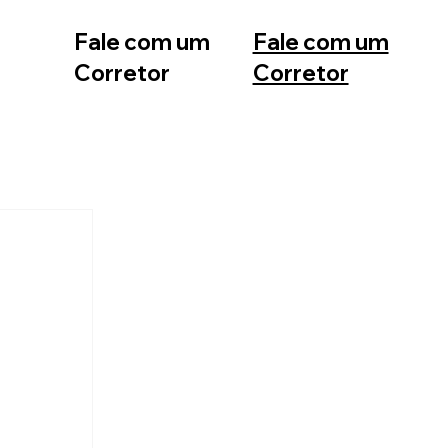
Fale com um
Fale com um
Corretor
Corretor
12 99740-
11 99553-
6958
7374