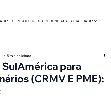
DADES
CONTATO
REDE CREDENCIADA
ATUALIDADES
 jun.
5 min de leitura
 SulAmérica para
nários (CRMV E PME):
: