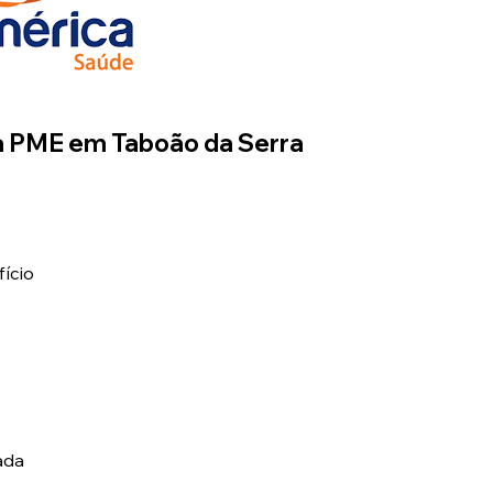
a PME em Taboão da Serra
fício
ada