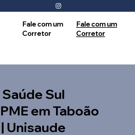
Fale com um
Fale com um
Corretor
Corretor
12 99740-
11 99553-
6958
7374
 Saúde Sul
 PME em Taboão
 | Unisaude