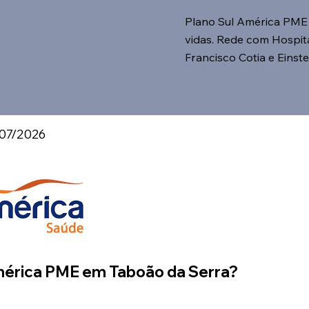
Plano Sul América PME
vidas. Rede com Hospit
Francisco Cotia e Einste
/07/2026
América PME em Taboão da Serra?