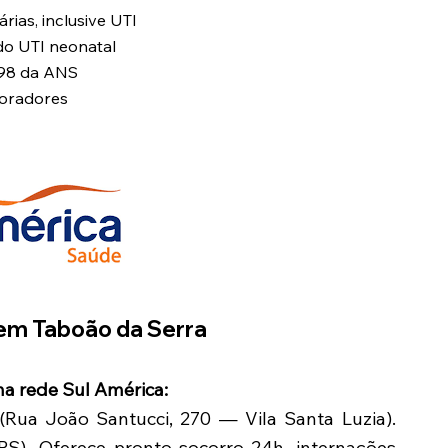
árias, inclusive UTI
do UTI neonatal
/98 da ANS
boradores
em Taboão da Serra
a rede Sul América:
(Rua João Santucci, 270 — Vila Santa Luzia).
S). Oferece pronto-socorro 24h, internações