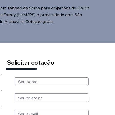
 em Taboão da Serra para empresas de 3 a 29
al Family (H/M/PS) e proximidade com São
in Alphaville. Cotação grátis.
Solicitar cotação