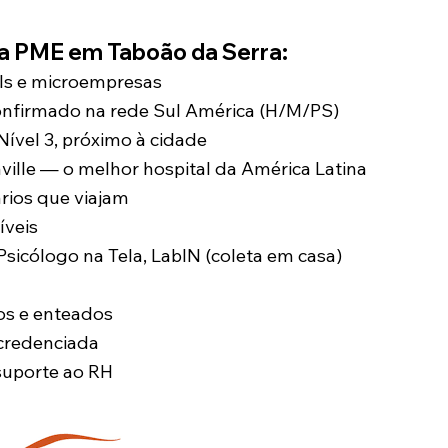
ca PME em Taboão da Serra:
EIs e microempresas
onfirmado na rede Sul América (H/M/PS)
ível 3, próximo à cidade
ville — o melhor hospital da América Latina
rios que viajam
íveis
icólogo na Tela, LabIN (coleta em casa)
os e enteados
credenciada
suporte ao RH