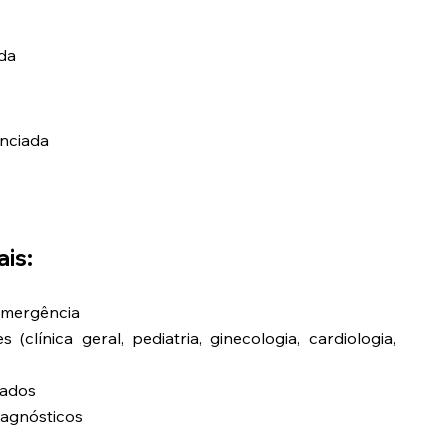
da
nciada
is:
Emergência
clínica geral, pediatria, ginecologia, cardiologia,
iados
agnósticos