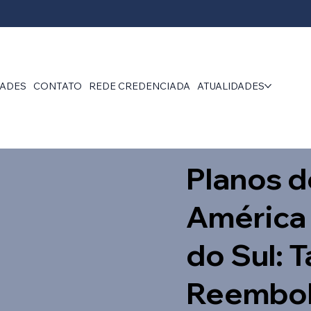
DADES
CONTATO
REDE CREDENCIADA
ATUALIDADES
Planos d
América
do Sul: 
Reembol