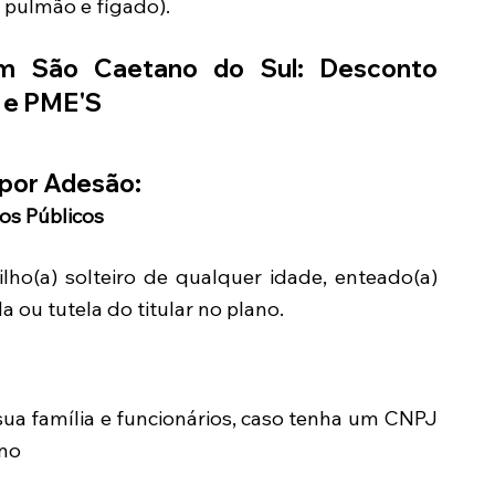
 pulmão e fígado).
 em
São Caetano do Sul
: Desconto
s e PME'S
por Adesão:
ios Públicos
ilho(a) solteiro de qualquer idade, enteado(a)
 ou tutela do titular no plano.
sua família e funcionários, caso tenha um CNPJ
ano