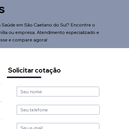
s
 Saúde em São Caetano do Sul? Encontre o
mília ou empresa. Atendimento especializado e
esse e compare agora!
Solicitar cotação