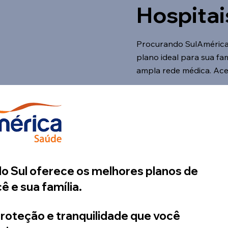
Hospitai
Procurando SulAmérica
plano ideal para sua fa
ampla rede médica. Ac
 Sul oferece os melhores planos de
ê e sua família.
roteção e tranquilidade que você