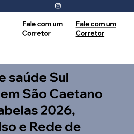
Fale com um
Fale com um
Corretor
Corretor
12 99740-
11 99553-
6958
7374
e saúde Sul
 em São Caetano
Tabelas 2026,
so e Rede de