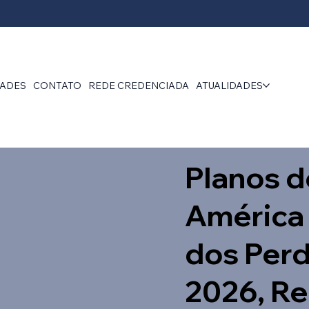
DADES
CONTATO
REDE CREDENCIADA
ATUALIDADES
Planos d
América
dos Perd
2026, R