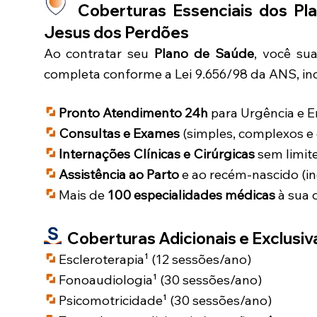
Coberturas Essenciais dos Pl
Jesus dos Perdões
Ao contratar seu
Plano de Saúde
, você su
completa conforme a Lei 9.656/98 da ANS, inc
Pronto Atendimento 24h
para Urgência e 
Consultas e Exames
(simples, complexos e 
Internações Clínicas e Cirúrgicas
sem limite
Assistência ao Parto
e ao recém-nascido (in
Mais de
100 especialidades médicas
à sua 
Coberturas Adicionais e Exclusiva
Escleroterapia¹ (12 sessões/ano)
Fonoaudiologia¹ (30 sessões/ano)
Psicomotricidade¹ (30 sessões/ano)