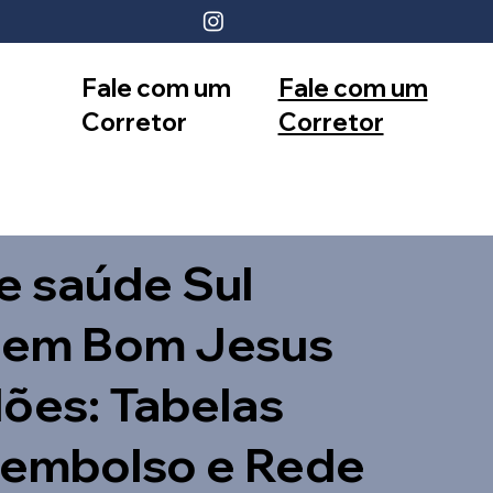
Fale com um
Fale com um
Corretor
Corretor
12 99740-
11 99553-
6958
7374
e saúde Sul
 em Bom Jesus
ões: Tabelas
eembolso e Rede