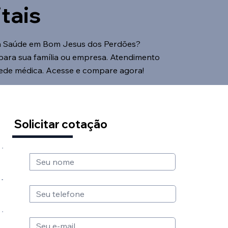
tais
a Saúde em Bom Jesus dos Perdões?
 para sua família ou empresa. Atendimento
rede médica. Acesse e compare agora!
Solicitar cotação