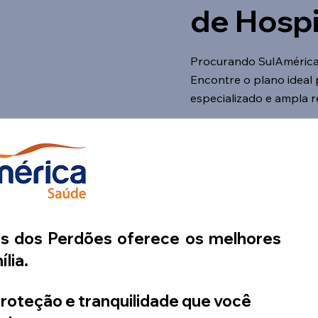
de Hospi
Procurando SulAméric
Encontre o plano ideal
especializado e ampla 
 dos Perdões oferece os melhores
ília.
roteção e tranquilidade que você