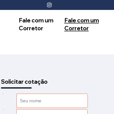
Fale com um
Fale com um
Corretor
Corretor
12 99740-
11 99553-
6958
7374
Solicitar cotação